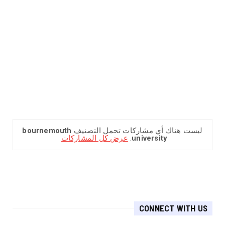
bournemouth
‏ليست هناك أي مشاركات تحمل التصنيف
عرض كل المشاركات
.
university
CONNECT WITH US