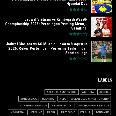
Hyundai Cup
Jadwal Vietnam vs Kamboja di ASEAN
Championship 2026: Persaingan Penting Menuju
Semifinal
Jadwal Chelsea vs AC Milan di Jakarta 8 Agustus
2026: Rekor Pertemuan, Performa Terkini, dan
Sorotan Laga
LABELS
ASEAN CHAMPIONSHIP
AMERIKA
AFRIKA
BUNDESLIGA
BELANDA
ASIA
ASEAN CLUB CHAMPIONSHIP
CONFERENCE LEAGUE
CLUB FRIENDLY
CAF CHAMPIONS LEAGUE
INDONESIA
HEADLINE
EROPA
EREDIVISIE
EFL CUP
DENMARK