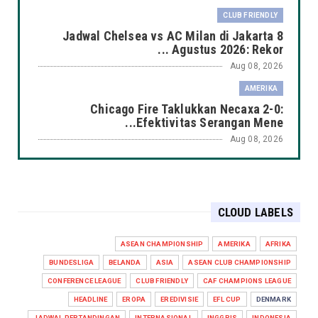
CLUB FRIENDLY
Jadwal Chelsea vs AC Milan di Jakarta 8
Agustus 2026: Rekor ...
Aug 08, 2026
AMERIKA
Chicago Fire Taklukkan Necaxa 2-0:
Efektivitas Serangan Mene...
Aug 08, 2026
ASEAN CHAMPIONSHIP
Vietnam Taklukkan Kamboja 3-1: Nguyễn Đình
Bắc Menjadi Pembe...
CLOUD LABELS
Aug 08, 2026
ASEAN CHAMPIONSHIP
ASEAN CHAMPIONSHIP
AMERIKA
AFRIKA
Indonesia Ditahan Singapura 1–1: Gol Ragnar
BUNDESLIGA
BELANDA
ASIA
ASEAN CLUB CHAMPIONSHIP
Oratmangoen Belu...
CONFERENCE LEAGUE
CLUB FRIENDLY
CAF CHAMPIONS LEAGUE
Aug 08, 2026
HEADLINE
EROPA
EREDIVISIE
EFL CUP
DENMARK
HEADLINE
JADWAL PERTANDINGAN
INTERNASIONAL
INGGRIS
INDONESIA