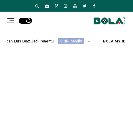
ng, Kim Min-jae dan Luis Diaz Jadi Penentu
BOLA.MY.ID
Hasil EF
Club Friendly