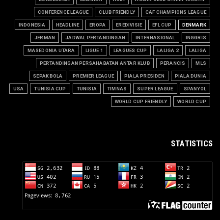
CONFERENCE LEAGUE
CLUB FRIENDLY
CAF CHAMPIONS LEAGUE
INDONESIA
HEADLINE
EROPA
EREDIVISIE
EFL CUP
DENMARK
JERMAN
JADWAL PERTANDINGAN
INTERNASIONAL
INGGRIS
MASEDONIA UTARA
LIGUE 1
LEAGUES CUP
LALIGA 2
LALIGA
PERTANDINGAN PERSAHABATAN ANTAR KLUB
PERANCIS
MLS
SEPAK BOLA
PREMIER LEAGUE
PIALA PRESIDEN
PIALA DUNIA
USA
TUNISIA CUP
TUNISIA
TIMNAS
SUPER LEAGUE
SPANYOL
WORLD CUP FRIENDLY
WORLD CUP
STATISTICS