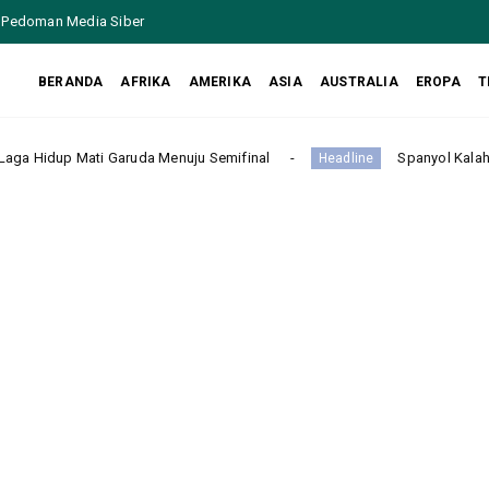
Pedoman Media Siber
BERANDA
AFRIKA
AMERIKA
ASIA
AUSTRALIA
EROPA
T
Garuda Menuju Semifinal
Spanyol Kalahkan Argentina 1-0
Headline