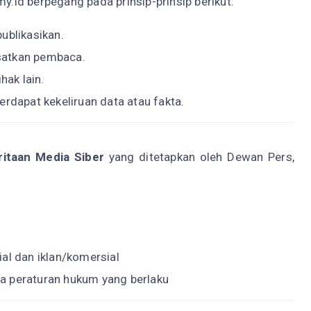
my.id berpegang pada prinsip-prinsip berikut:
ublikasikan.
satkan pembaca.
hak lain.
erdapat kekeliruan data atau fakta.
taan Media Siber
yang ditetapkan oleh Dewan Pers,
ial dan iklan/komersial
a peraturan hukum yang berlaku