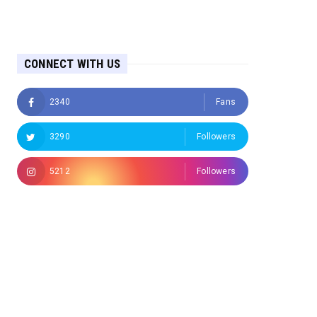
CONNECT WITH US
2340
Fans
3290
Followers
5212
Followers