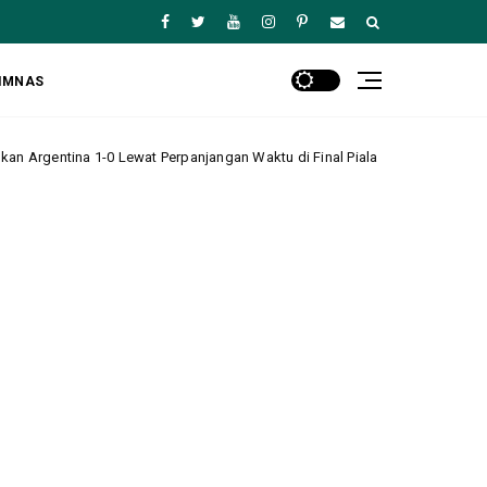
IMNAS
 Lewat Perpanjangan Waktu di Final Piala Dunia 2026
Ha
Headline