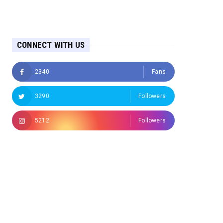
CONNECT WITH US
2340
Fans
3290
Followers
5212
Followers