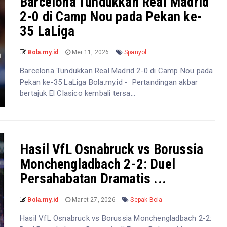
Barcelona Tundukkan Real Madrid
2-0 di Camp Nou pada Pekan ke-
35 LaLiga
Bola.my.id
Mei 11, 2026
Spanyol
Barcelona Tundukkan Real Madrid 2-0 di Camp Nou pada
Pekan ke-35 LaLiga Bola.my.id - Pertandingan akbar
bertajuk El Clasico kembali tersa...
Hasil VfL Osnabruck vs Borussia
Monchengladbach 2-2: Duel
Persahabatan Dramatis ...
Bola.my.id
Maret 27, 2026
Sepak Bola
Hasil VfL Osnabruck vs Borussia Monchengladbach 2-2: