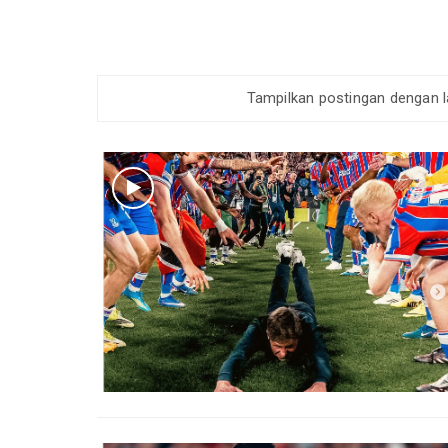
Tampilkan postingan dengan 