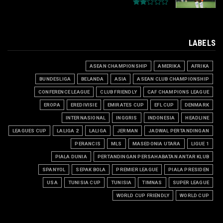
LABELS
ASEAN CHAMPIONSHIP
AMERIKA
AFRIKA
BUNDESLIGA
BELANDA
ASIA
ASEAN CLUB CHAMPIONSHIP
CONFERENCE LEAGUE
CLUB FRIENDLY
CAF CHAMPIONS LEAGUE
EROPA
EREDIVISIE
EMIRATES CUP
EFL CUP
DENMARK
INTERNASIONAL
INGGRIS
INDONESIA
HEADLINE
LEAGUES CUP
LALIGA 2
LALIGA
JERMAN
JADWAL PERTANDINGAN
PERANCIS
MLS
MASEDONIA UTARA
LIGUE 1
PIALA DUNIA
PERTANDINGAN PERSAHABATAN ANTAR KLUB
SPANYOL
SEPAK BOLA
PREMIER LEAGUE
PIALA PRESIDEN
USA
TUNISIA CUP
TUNISIA
TIMNAS
SUPER LEAGUE
WORLD CUP FRIENDLY
WORLD CUP