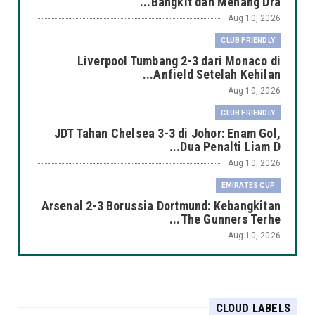
Bangkit dan Menang Dra...
Aug 10, 2026
CLUB FRIENDLY
Liverpool Tumbang 2-3 dari Monaco di
Anfield Setelah Kehilan...
Aug 10, 2026
CLUB FRIENDLY
JDT Tahan Chelsea 3-3 di Johor: Enam Gol,
Dua Penalti Liam D...
Aug 10, 2026
EMIRATES CUP
Arsenal 2-3 Borussia Dortmund: Kebangkitan
The Gunners Terhe...
Aug 10, 2026
CLUB FRIENDLY
Real Madrid Menang 2-1 atas Ferencvaros:
Pemain Muda Menentu...
CLOUD LABELS
Aug 10, 2026