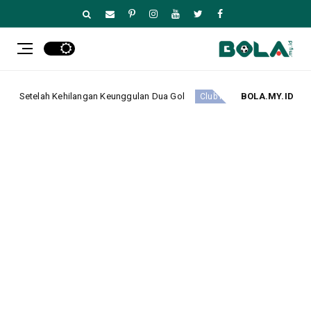
g 2-3 dari Monaco di Anfield Setelah Kehilangan Keunggulan Dua Gol
BOLA.MY.ID
Cl