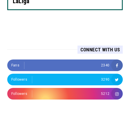
LaLiga
CONNECT WITH US
Fans
2340
Followers
3290
Followers
5212